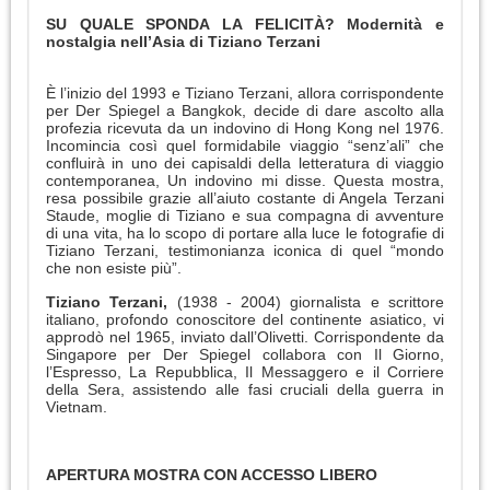
SU QUALE SPONDA LA FELICITÀ? Modernità e
nostalgia nell’Asia di Tiziano Terzani
È l’inizio del 1993 e Tiziano Terzani, allora corrispondente
per Der Spiegel a Bangkok, decide di dare ascolto alla
profezia ricevuta da un indovino di Hong Kong nel 1976.
Incomincia così quel formidabile viaggio “senz’ali” che
confluirà in uno dei capisaldi della letteratura di viaggio
contemporanea, Un indovino mi disse. Questa mostra,
resa possibile grazie all’aiuto costante di Angela Terzani
Staude, moglie di Tiziano e sua compagna di avventure
di una vita, ha lo scopo di portare alla luce le fotografie di
Tiziano Terzani, testimonianza iconica di quel “mondo
che non esiste più”.
Tiziano Terzani,
(1938 - 2004) giornalista e scrittore
italiano, profondo conoscitore del continente asiatico, vi
approdò nel 1965, inviato dall’Olivetti. Corrispondente da
Singapore per Der Spiegel collabora con Il Giorno,
l’Espresso, La Repubblica, Il Messaggero e il Corriere
della Sera, assistendo alle fasi cruciali della guerra in
Vietnam.
APERTURA MOSTRA CON ACCESSO LIBERO